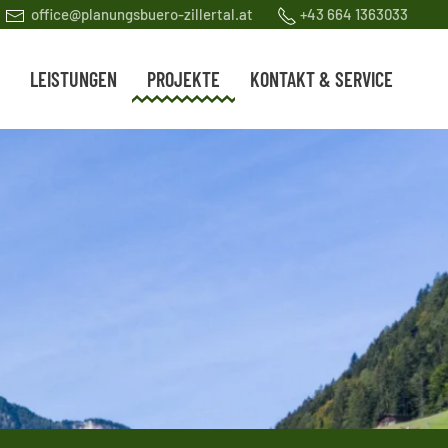
office@planungsbuero-zillertal.at
+43 664 1363033
LEISTUNGEN
PROJEKTE
KONTAKT & SERVICE