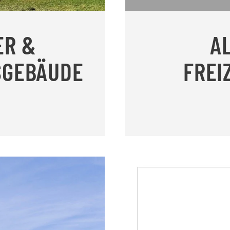
ER &
A
SGEBÄUDE
FREI